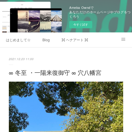
Ameba Owndで
あなただけのホームページやブログをつ
くろう
今すぐ試す
はじめまして☆
Blog
⌘ ヘナアート ⌘
➳ Profile & Menu ➳
note アートと自然の美しさの狭間に触れたい
Instagram
2021.12.23 11:00
YouTube
➳ 出張について ➳
✜コロナウイルス対策について✜
∞ 冬至 ・一陽来復御守 ∞ 穴八幡宮