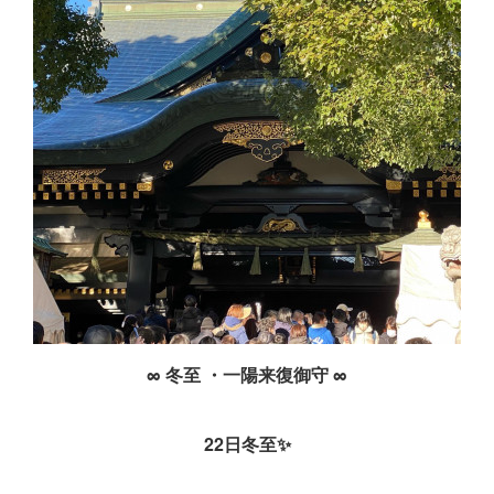
∞ 冬至 ・一陽来復御守 ∞
22日冬至✨