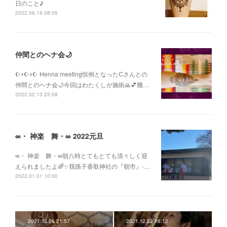
日のこと♪
2022.06.19 08:05
仲間とのヘナ会🌙
☪︎𖥧☪︎𖥧☪︎ Henna meeting恒例となったCさんとの
仲間とのヘナ会🌙今回はわたくしが施術🙏💕幾…
2022.02.13 23:08
∞・ 神楽 舞・∞ 2022元旦
∞・ 神楽 舞・∞朝八時とてもとても清々しく迎
えられましたよ🌈✨我孫子香取神社の『朝市』-…
2022.01.01 10:00
2021.12.26 21:57
2021.12.22 16:12